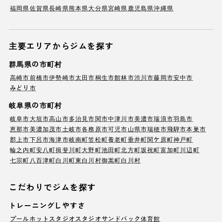
福岡県
佐賀県
長崎県
熊本県
大分県
宮崎県
鹿児島県
沖縄県
主要エリアからジムを探す
群馬県の市町村
高崎市
前橋市
伊勢崎市
太田市
桐生市
館林市
渋川市
藤岡市
安中市
みどり市
岐阜県の市町村
岐阜市
大垣市
高山市
多治見市
関市
中津川市
美濃市
瑞浪市
羽島市
恵那市
美濃加茂市
土岐市
各務原市
可児市
山県市
瑞穂市
飛騨市
本巣市
郡上市
下呂市
海津市
岐南町
笠松町
養老町
垂井町
関ケ原町
神戸町
輪之内町
安八町
揖斐川町
大野町
池田町
北方町
坂祝町
富加町
川辺町
七宗町
八百津町
白川町
東白川村
御嵩町
白川村
こだわりでジムを探す
トレーニングしやすさ
プール
ホットスタジオ
スタジオ
サンドバック
体育館