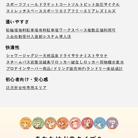
スポーツフィールド
ラケットコート
ソルトピット
加圧サイクル
ストレッチスペース
スポーツエリア
フリーエリア
レズミルズ
通いやすさ
駐輪場
無料駐車場
有料駐車場
ワークスペース
複数店舗利用可
入会自動受付
入退館システム導入済
快適性
シャワー
ジャグジー
天然温泉
ドライサウナ
ミストサウナ
スチームバス
岩盤浴
鍵ありロッカー
鍵なしロッカー
荷物棚
水素水
プロテインサーバー
商品/ドリンク販売
WiFi
ランドリー
体組成計
初心者向け・安心感
託児所
女性専用エリア