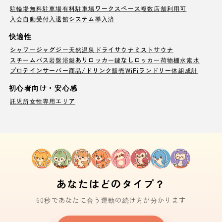
駐輪場
無料駐車場
有料駐車場
ワークスペース
複数店舗利用可
入会自動受付
入退館システム導入済
快適性
シャワー
ジャグジー
天然温泉
ドライサウナ
ミストサウナ
スチームバス
岩盤浴
鍵ありロッカー
鍵なしロッカー
荷物棚
水素水
プロテインサーバー
商品/ドリンク販売
WiFi
ランドリー
体組成計
初心者向け・安心感
託児所
女性専用エリア
あなたはどのタイプ？
60秒であなたに合う運動の続け方が分かります