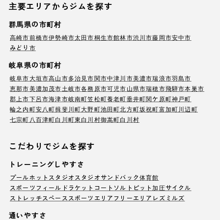
主要エリアからジムを探す
群馬県の市町村
高崎市
前橋市
伊勢崎市
太田市
桐生市
館林市
渋川市
藤岡市
安中市
みどり市
岐阜県の市町村
岐阜市
大垣市
高山市
多治見市
関市
中津川市
美濃市
瑞浪市
羽島市
恵那市
美濃加茂市
土岐市
各務原市
可児市
山県市
瑞穂市
飛騨市
本巣市
郡上市
下呂市
海津市
岐南町
笠松町
養老町
垂井町
関ケ原町
神戸町
輪之内町
安八町
揖斐川町
大野町
池田町
北方町
坂祝町
富加町
川辺町
七宗町
八百津町
白川町
東白川村
御嵩町
白川村
こだわりでジムを探す
トレーニングしやすさ
プール
ホットスタジオ
スタジオ
サンドバック
体育館
スポーツフィールド
ラケットコート
ソルトピット
加圧サイクル
ストレッチスペース
スポーツエリア
フリーエリア
レズミルズ
通いやすさ