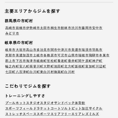
主要エリアからジムを探す
群馬県の市町村
高崎市
前橋市
伊勢崎市
太田市
桐生市
館林市
渋川市
藤岡市
安中市
みどり市
岐阜県の市町村
岐阜市
大垣市
高山市
多治見市
関市
中津川市
美濃市
瑞浪市
羽島市
恵那市
美濃加茂市
土岐市
各務原市
可児市
山県市
瑞穂市
飛騨市
本巣市
郡上市
下呂市
海津市
岐南町
笠松町
養老町
垂井町
関ケ原町
神戸町
輪之内町
安八町
揖斐川町
大野町
池田町
北方町
坂祝町
富加町
川辺町
七宗町
八百津町
白川町
東白川村
御嵩町
白川村
こだわりでジムを探す
トレーニングしやすさ
プール
ホットスタジオ
スタジオ
サンドバック
体育館
スポーツフィールド
ラケットコート
ソルトピット
加圧サイクル
ストレッチスペース
スポーツエリア
フリーエリア
レズミルズ