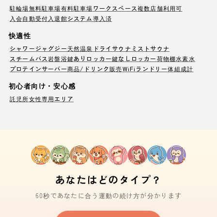
駐輪場
無料駐車場
有料駐車場
ワークスペース
複数店舗利用可
入会自動受付
入退館システム導入済
快適性
シャワー
ジャグジー
天然温泉
ドライサウナ
ミストサウナ
スチームバス
岩盤浴
鍵ありロッカー
鍵なしロッカー
荷物棚
水素水
プロテインサーバー
商品/ドリンク販売
WiFi
ランドリー
体組成計
初心者向け・安心感
託児所
女性専用エリア
あなたはどのタイプ？
60秒であなたに合う運動の続け方が分かります