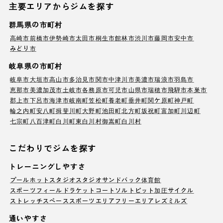
主要エリアからジムを探す
群馬県の市町村
高崎市
前橋市
伊勢崎市
太田市
桐生市
館林市
渋川市
藤岡市
安中市
みどり市
岐阜県の市町村
岐阜市
大垣市
高山市
多治見市
関市
中津川市
美濃市
瑞浪市
羽島市
恵那市
美濃加茂市
土岐市
各務原市
可児市
山県市
瑞穂市
飛騨市
本巣市
郡上市
下呂市
海津市
岐南町
笠松町
養老町
垂井町
関ケ原町
神戸町
輪之内町
安八町
揖斐川町
大野町
池田町
北方町
坂祝町
富加町
川辺町
七宗町
八百津町
白川町
東白川村
御嵩町
白川村
こだわりでジムを探す
トレーニングしやすさ
プール
ホットスタジオ
スタジオ
サンドバック
体育館
スポーツフィールド
ラケットコート
ソルトピット
加圧サイクル
ストレッチスペース
スポーツエリア
フリーエリア
レズミルズ
通いやすさ