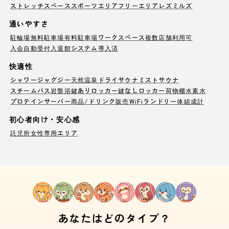
ストレッチスペース
スポーツエリア
フリーエリア
レズミルズ
通いやすさ
駐輪場
無料駐車場
有料駐車場
ワークスペース
複数店舗利用可
入会自動受付
入退館システム導入済
快適性
シャワー
ジャグジー
天然温泉
ドライサウナ
ミストサウナ
スチームバス
岩盤浴
鍵ありロッカー
鍵なしロッカー
荷物棚
水素水
プロテインサーバー
商品/ドリンク販売
WiFi
ランドリー
体組成計
初心者向け・安心感
託児所
女性専用エリア
あなたはどのタイプ？