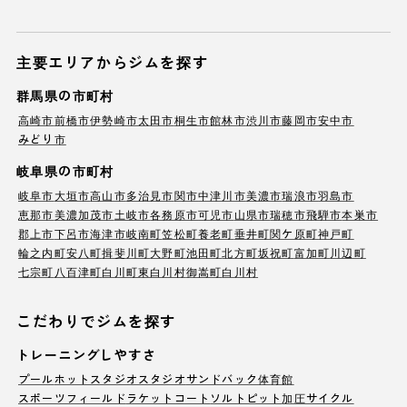
主要エリアからジムを探す
群馬県の市町村
高崎市
前橋市
伊勢崎市
太田市
桐生市
館林市
渋川市
藤岡市
安中市
みどり市
岐阜県の市町村
岐阜市
大垣市
高山市
多治見市
関市
中津川市
美濃市
瑞浪市
羽島市
恵那市
美濃加茂市
土岐市
各務原市
可児市
山県市
瑞穂市
飛騨市
本巣市
郡上市
下呂市
海津市
岐南町
笠松町
養老町
垂井町
関ケ原町
神戸町
輪之内町
安八町
揖斐川町
大野町
池田町
北方町
坂祝町
富加町
川辺町
七宗町
八百津町
白川町
東白川村
御嵩町
白川村
こだわりでジムを探す
トレーニングしやすさ
プール
ホットスタジオ
スタジオ
サンドバック
体育館
スポーツフィールド
ラケットコート
ソルトピット
加圧サイクル