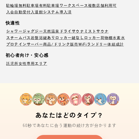
駐輪場
無料駐車場
有料駐車場
ワークスペース
複数店舗利用可
入会自動受付
入退館システム導入済
快適性
シャワー
ジャグジー
天然温泉
ドライサウナ
ミストサウナ
スチームバス
岩盤浴
鍵ありロッカー
鍵なしロッカー
荷物棚
水素水
プロテインサーバー
商品/ドリンク販売
WiFi
ランドリー
体組成計
初心者向け・安心感
託児所
女性専用エリア
あなたはどのタイプ？
60秒であなたに合う運動の続け方が分かります