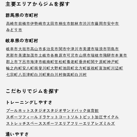
主要エリアからジムを探す
群馬県の市町村
高崎市
前橋市
伊勢崎市
太田市
桐生市
館林市
渋川市
藤岡市
安中市
みどり市
岐阜県の市町村
岐阜市
大垣市
高山市
多治見市
関市
中津川市
美濃市
瑞浪市
羽島市
恵那市
美濃加茂市
土岐市
各務原市
可児市
山県市
瑞穂市
飛騨市
本巣市
郡上市
下呂市
海津市
岐南町
笠松町
養老町
垂井町
関ケ原町
神戸町
輪之内町
安八町
揖斐川町
大野町
池田町
北方町
坂祝町
富加町
川辺町
七宗町
八百津町
白川町
東白川村
御嵩町
白川村
こだわりでジムを探す
トレーニングしやすさ
プール
ホットスタジオ
スタジオ
サンドバック
体育館
スポーツフィールド
ラケットコート
ソルトピット
加圧サイクル
ストレッチスペース
スポーツエリア
フリーエリア
レズミルズ
通いやすさ