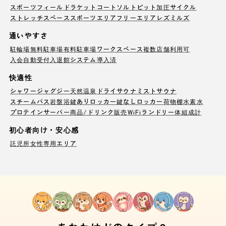
スポーツフィールド
ラケットコート
ソルトピット
加圧サイクル
ストレッチスペース
スポーツエリア
フリーエリア
レズミルズ
通いやすさ
駐輪場
無料駐車場
有料駐車場
ワークスペース
複数店舗利用可
入会自動受付
入退館システム導入済
快適性
シャワー
ジャグジー
天然温泉
ドライサウナ
ミストサウナ
スチームバス
岩盤浴
鍵ありロッカー
鍵なしロッカー
荷物棚
水素水
プロテインサーバー
商品/ドリンク販売
WiFi
ランドリー
体組成計
初心者向け・安心感
託児所
女性専用エリア