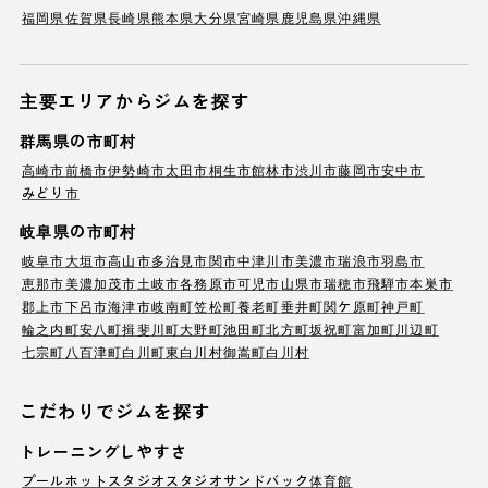
福岡県
佐賀県
長崎県
熊本県
大分県
宮崎県
鹿児島県
沖縄県
主要エリアからジムを探す
群馬県の市町村
高崎市
前橋市
伊勢崎市
太田市
桐生市
館林市
渋川市
藤岡市
安中市
みどり市
岐阜県の市町村
岐阜市
大垣市
高山市
多治見市
関市
中津川市
美濃市
瑞浪市
羽島市
恵那市
美濃加茂市
土岐市
各務原市
可児市
山県市
瑞穂市
飛騨市
本巣市
郡上市
下呂市
海津市
岐南町
笠松町
養老町
垂井町
関ケ原町
神戸町
輪之内町
安八町
揖斐川町
大野町
池田町
北方町
坂祝町
富加町
川辺町
七宗町
八百津町
白川町
東白川村
御嵩町
白川村
こだわりでジムを探す
トレーニングしやすさ
プール
ホットスタジオ
スタジオ
サンドバック
体育館