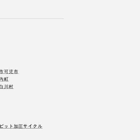
市
可児市
内町
白川村
ピット
加圧サイクル