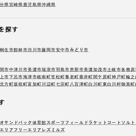
分県
宮崎県
鹿児島県
沖縄県
を探す
桐生市
館林市
渋川市
藤岡市
安中市
みどり市
関市
中津川市
美濃市
瑞浪市
羽島市
恵那市
美濃加茂市
土岐市
各務原
上市
下呂市
海津市
岐南町
笠松町
養老町
垂井町
関ケ原町
神戸町
輪之
北方町
坂祝町
富加町
川辺町
七宗町
八百津町
白川町
東白川村
御嵩町
す
オ
サンドバック
体育館
スポーツフィールド
ラケットコート
ソルト
エリア
フリーエリア
レズミルズ