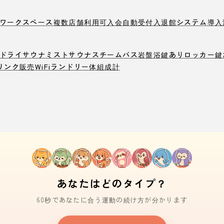
ワークスペース
複数店舗利用可
入会自動受付
入退館システム導入
ドライサウナ
ミストサウナ
スチームバス
岩盤浴
鍵ありロッカー
鍵
リンク販売
WiFi
ランドリー
体組成計
あなたはどのタイプ？
60秒であなたに合う運動の続け方が分かります