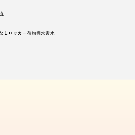
済
なしロッカー
荷物棚
水素水