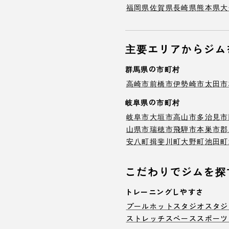
福岡県
佐賀県
長崎県
熊本県
大
主要エリアからジム
群馬県の市町村
高崎市
前橋市
伊勢崎市
太田市
岐阜県の市町村
岐阜市
大垣市
高山市
多治見市
山県市
瑞穂市
飛騨市
本巣市
郡
安八町
揖斐川町
大野町
池田町
こだわりでジムを探
トレーニングしやすさ
プール
ホットスタジオ
スタジ
ストレッチスペース
スポーツ