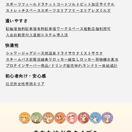
スポーツフィールド
ラケットコート
ソルトピット
加圧サイクル
ストレッチスペース
スポーツエリア
フリーエリア
レズミルズ
通いやすさ
駐輪場
無料駐車場
有料駐車場
ワークスペース
複数店舗利用可
入会自動受付
入退館システム導入済
快適性
シャワー
ジャグジー
天然温泉
ドライサウナ
ミストサウナ
スチームバス
岩盤浴
鍵ありロッカー
鍵なしロッカー
荷物棚
水素水
プロテインサーバー
商品/ドリンク販売
WiFi
ランドリー
体組成計
初心者向け・安心感
託児所
女性専用エリア