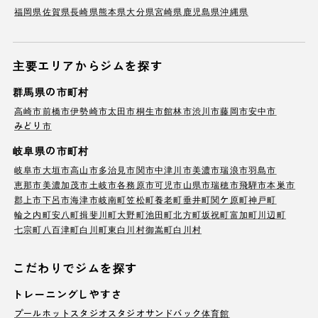
福岡県
佐賀県
長崎県
熊本県
大分県
宮崎県
鹿児島県
沖縄県
主要エリアからジムを探す
群馬県の市町村
高崎市
前橋市
伊勢崎市
太田市
桐生市
館林市
渋川市
藤岡市
安中市
みどり市
岐阜県の市町村
岐阜市
大垣市
高山市
多治見市
関市
中津川市
美濃市
瑞浪市
羽島市
恵那市
美濃加茂市
土岐市
各務原市
可児市
山県市
瑞穂市
飛騨市
本巣市
郡上市
下呂市
海津市
岐南町
笠松町
養老町
垂井町
関ケ原町
神戸町
輪之内町
安八町
揖斐川町
大野町
池田町
北方町
坂祝町
富加町
川辺町
七宗町
八百津町
白川町
東白川村
御嵩町
白川村
こだわりでジムを探す
トレーニングしやすさ
プール
ホットスタジオ
スタジオ
サンドバック
体育館