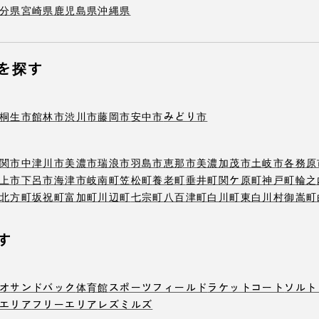
分県
宮崎県
鹿児島県
沖縄県
を探す
桐生市
館林市
渋川市
藤岡市
安中市
みどり市
関市
中津川市
美濃市
瑞浪市
羽島市
恵那市
美濃加茂市
土岐市
各務原
上市
下呂市
海津市
岐南町
笠松町
養老町
垂井町
関ケ原町
神戸町
輪之
北方町
坂祝町
富加町
川辺町
七宗町
八百津町
白川町
東白川村
御嵩町
す
オ
サンドバック
体育館
スポーツフィールド
ラケットコート
ソルト
エリア
フリーエリア
レズミルズ