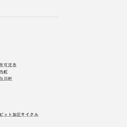
市
可児市
内町
白川村
ピット
加圧サイクル