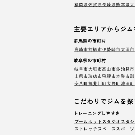
福岡県
佐賀県
長崎県
熊本県
大
主要エリアからジム
群馬県の市町村
高崎市
前橋市
伊勢崎市
太田市
岐阜県の市町村
岐阜市
大垣市
高山市
多治見市
山県市
瑞穂市
飛騨市
本巣市
郡
安八町
揖斐川町
大野町
池田町
こだわりでジムを探
トレーニングしやすさ
プール
ホットスタジオ
スタジ
ストレッチスペース
スポーツ