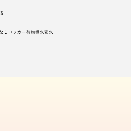
済
なしロッカー
荷物棚
水素水