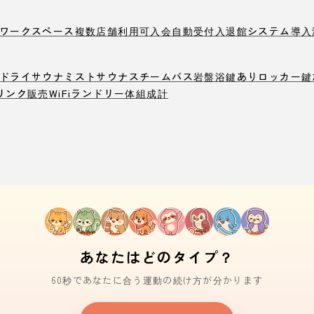
ワークスペース
複数店舗利用可
入会自動受付
入退館システム導入
ドライサウナ
ミストサウナ
スチームバス
岩盤浴
鍵ありロッカー
鍵
リンク販売
WiFi
ランドリー
体組成計
あなたはどのタイプ？
60秒であなたに合う運動の続け方が分かります