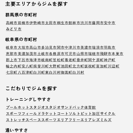
主要エリアからジムを探す
群馬県の市町村
高崎市
前橋市
伊勢崎市
太田市
桐生市
館林市
渋川市
藤岡市
安中市
みどり市
岐阜県の市町村
岐阜市
大垣市
高山市
多治見市
関市
中津川市
美濃市
瑞浪市
羽島市
恵那市
美濃加茂市
土岐市
各務原市
可児市
山県市
瑞穂市
飛騨市
本巣市
郡上市
下呂市
海津市
岐南町
笠松町
養老町
垂井町
関ケ原町
神戸町
輪之内町
安八町
揖斐川町
大野町
池田町
北方町
坂祝町
富加町
川辺町
七宗町
八百津町
白川町
東白川村
御嵩町
白川村
こだわりでジムを探す
トレーニングしやすさ
プール
ホットスタジオ
スタジオ
サンドバック
体育館
スポーツフィールド
ラケットコート
ソルトピット
加圧サイクル
ストレッチスペース
スポーツエリア
フリーエリア
レズミルズ
通いやすさ