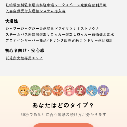
駐輪場
無料駐車場
有料駐車場
ワークスペース
複数店舗利用可
入会自動受付
入退館システム導入済
快適性
シャワー
ジャグジー
天然温泉
ドライサウナ
ミストサウナ
スチームバス
岩盤浴
鍵ありロッカー
鍵なしロッカー
荷物棚
水素水
プロテインサーバー
商品/ドリンク販売
WiFi
ランドリー
体組成計
初心者向け・安心感
託児所
女性専用エリア
あなたはどのタイプ？
60秒であなたに合う運動の続け方が分かります