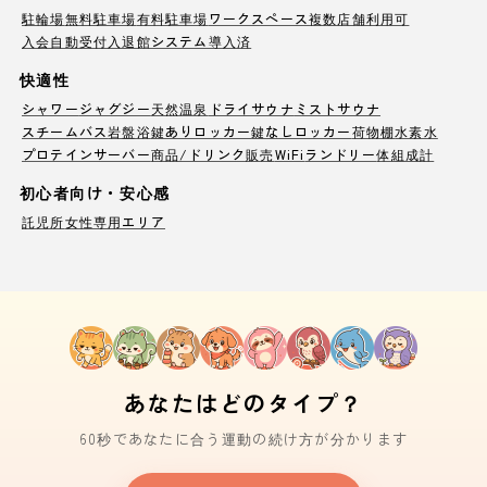
駐輪場
無料駐車場
有料駐車場
ワークスペース
複数店舗利用可
入会自動受付
入退館システム導入済
快適性
シャワー
ジャグジー
天然温泉
ドライサウナ
ミストサウナ
スチームバス
岩盤浴
鍵ありロッカー
鍵なしロッカー
荷物棚
水素水
プロテインサーバー
商品/ドリンク販売
WiFi
ランドリー
体組成計
初心者向け・安心感
託児所
女性専用エリア
あなたはどのタイプ？
60秒であなたに合う運動の続け方が分かります