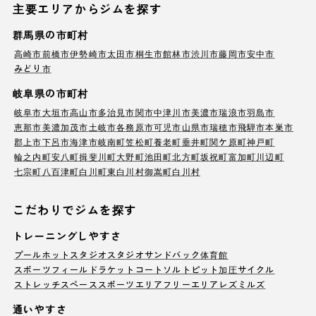
主要エリアからジムを探す
群馬県の市町村
高崎市
前橋市
伊勢崎市
太田市
桐生市
館林市
渋川市
藤岡市
安中市
みどり市
岐阜県の市町村
岐阜市
大垣市
高山市
多治見市
関市
中津川市
美濃市
瑞浪市
羽島市
恵那市
美濃加茂市
土岐市
各務原市
可児市
山県市
瑞穂市
飛騨市
本巣市
郡上市
下呂市
海津市
岐南町
笠松町
養老町
垂井町
関ケ原町
神戸町
輪之内町
安八町
揖斐川町
大野町
池田町
北方町
坂祝町
富加町
川辺町
七宗町
八百津町
白川町
東白川村
御嵩町
白川村
こだわりでジムを探す
トレーニングしやすさ
プール
ホットスタジオ
スタジオ
サンドバック
体育館
スポーツフィールド
ラケットコート
ソルトピット
加圧サイクル
ストレッチスペース
スポーツエリア
フリーエリア
レズミルズ
通いやすさ