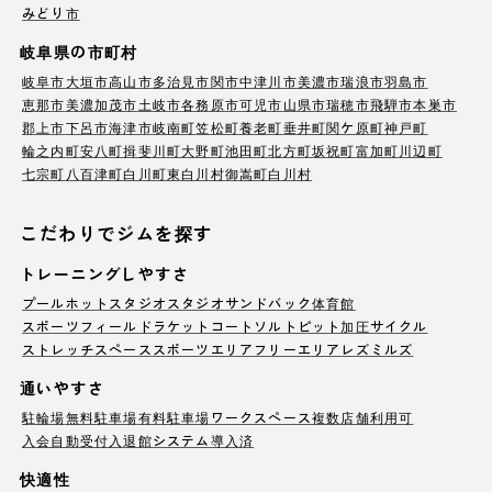
みどり市
岐阜県の市町村
岐阜市
大垣市
高山市
多治見市
関市
中津川市
美濃市
瑞浪市
羽島市
恵那市
美濃加茂市
土岐市
各務原市
可児市
山県市
瑞穂市
飛騨市
本巣市
郡上市
下呂市
海津市
岐南町
笠松町
養老町
垂井町
関ケ原町
神戸町
輪之内町
安八町
揖斐川町
大野町
池田町
北方町
坂祝町
富加町
川辺町
七宗町
八百津町
白川町
東白川村
御嵩町
白川村
こだわりでジムを探す
トレーニングしやすさ
プール
ホットスタジオ
スタジオ
サンドバック
体育館
スポーツフィールド
ラケットコート
ソルトピット
加圧サイクル
ストレッチスペース
スポーツエリア
フリーエリア
レズミルズ
通いやすさ
駐輪場
無料駐車場
有料駐車場
ワークスペース
複数店舗利用可
入会自動受付
入退館システム導入済
快適性