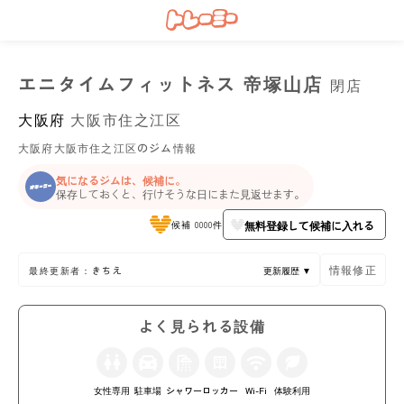
エニタイムフィットネス 帝塚山店
閉店
大阪府
大阪市住之江区
大阪府大阪市住之江区のジム情報
気になるジムは、候補に。
保存しておくと、行けそうな日にまた見返せます。
無料登録して候補に入れる
候補 0000件
情報修正
最終更新者：きちえ
更新履歴 ▼
よく見られる設備
女性専用
駐車場
シャワー
ロッカー
Wi-Fi
体験利用