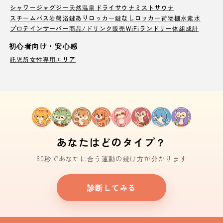
シャワー
ジャグジー
天然温泉
ドライサウナ
ミストサウナ
スチームバス
岩盤浴
鍵ありロッカー
鍵なしロッカー
荷物棚
水素水
プロテインサーバー
商品/ドリンク販売
WiFi
ランドリー
体組成計
初心者向け・安心感
託児所
女性専用エリア
あなたはどのタイプ？
60秒であなたに合う運動の続け方が分かります
診断してみる