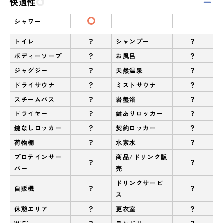
快適性
シャワー
?
?
トイレ
シャンプー
?
?
ボディーソープ
お風呂
?
?
ジャグジー
天然温泉
?
?
ドライサウナ
ミストサウナ
?
?
スチームバス
岩盤浴
?
?
ドライヤー
鍵ありロッカー
?
?
鍵なしロッカー
契約ロッカー
?
?
荷物棚
水素水
プロテインサー
商品/ドリンク販
?
?
バー
売
ドリンクサービ
?
?
自販機
ス
?
?
休憩エリア
更衣室
?
?
WiFi
ランドリー