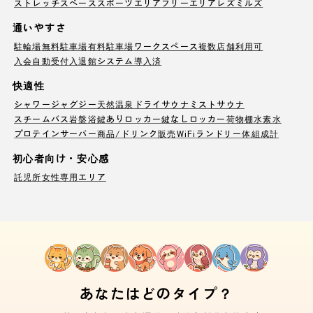
ストレッチスペース
スポーツエリア
フリーエリア
レズミルズ
通いやすさ
駐輪場
無料駐車場
有料駐車場
ワークスペース
複数店舗利用可
入会自動受付
入退館システム導入済
快適性
シャワー
ジャグジー
天然温泉
ドライサウナ
ミストサウナ
スチームバス
岩盤浴
鍵ありロッカー
鍵なしロッカー
荷物棚
水素水
プロテインサーバー
商品/ドリンク販売
WiFi
ランドリー
体組成計
初心者向け・安心感
託児所
女性専用エリア
あなたはどのタイプ？