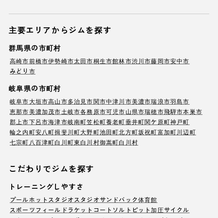
主要エリアからジムを探す
群馬県の市町村
高崎市
前橋市
伊勢崎市
太田市
桐生市
館林市
渋川市
藤岡市
安中市
みどり市
岐阜県の市町村
岐阜市
大垣市
高山市
多治見市
関市
中津川市
美濃市
瑞浪市
羽島市
恵那市
美濃加茂市
土岐市
各務原市
可児市
山県市
瑞穂市
飛騨市
本巣市
郡上市
下呂市
海津市
岐南町
笠松町
養老町
垂井町
関ケ原町
神戸町
輪之内町
安八町
揖斐川町
大野町
池田町
北方町
坂祝町
富加町
川辺町
七宗町
八百津町
白川町
東白川村
御嵩町
白川村
こだわりでジムを探す
トレーニングしやすさ
プール
ホットスタジオ
スタジオ
サンドバック
体育館
スポーツフィールド
ラケットコート
ソルトピット
加圧サイクル