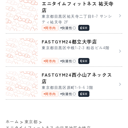
エニタイムフィットネス 祐天寺
店
東京都目黒区祐天寺二丁目8-7 サンシ
ティ祐天寺 2F
同市内
快適性〇
24H
FASTGYM24都立大学店
東京都目黒区中根1-2-3 粕谷ビル4階
同市内
快適性〇
24H
FASTGYM24西小山アネックス
店
東京都目黒区原町1-9-6 3階
同市内
快適性〇
24H
>
>
ホーム
東京都
エニタイムフィットネス 中目黒池尻大橋店