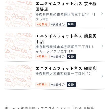
エニタイムフィットネス 京王稲
田堤店
神奈川県川崎市多摩区菅三丁目1-1 KT
プラザ2F
同県内
快適性〇
24H
エニタイムフィットネス 鶴見尻
手店
神奈川県横浜市鶴見区尻手三丁目1-8
まち～クプラザ尻手 3F
同県内
快適性〇
24H
エニタイムフィットネス 鶴間店
神奈川県大和市西鶴間一丁目14-10
同県内
快適性〇
24H
>
>
ホーム
神奈川県
エニタイムフィットネス 戸塚店