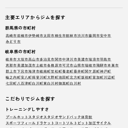
主要エリアからジムを探す
群馬県の市町村
高崎市
前橋市
伊勢崎市
太田市
桐生市
館林市
渋川市
藤岡市
安中市
みどり市
岐阜県の市町村
岐阜市
大垣市
高山市
多治見市
関市
中津川市
美濃市
瑞浪市
羽島市
恵那市
美濃加茂市
土岐市
各務原市
可児市
山県市
瑞穂市
飛騨市
本巣市
郡上市
下呂市
海津市
岐南町
笠松町
養老町
垂井町
関ケ原町
神戸町
輪之内町
安八町
揖斐川町
大野町
池田町
北方町
坂祝町
富加町
川辺町
七宗町
八百津町
白川町
東白川村
御嵩町
白川村
こだわりでジムを探す
トレーニングしやすさ
プール
ホットスタジオ
スタジオ
サンドバック
体育館
スポーツフィールド
ラケットコート
ソルトピット
加圧サイクル