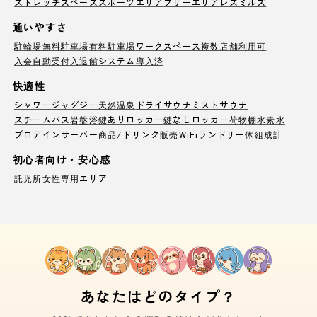
ストレッチスペース
スポーツエリア
フリーエリア
レズミルズ
通いやすさ
駐輪場
無料駐車場
有料駐車場
ワークスペース
複数店舗利用可
入会自動受付
入退館システム導入済
快適性
シャワー
ジャグジー
天然温泉
ドライサウナ
ミストサウナ
スチームバス
岩盤浴
鍵ありロッカー
鍵なしロッカー
荷物棚
水素水
プロテインサーバー
商品/ドリンク販売
WiFi
ランドリー
体組成計
初心者向け・安心感
託児所
女性専用エリア
あなたはどのタイプ？