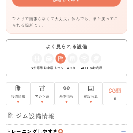
ひとりで頑張らなくて大丈夫。休んでも、また戻ってこ
られる場所です。
よく見られる設備
女性専用
駐車場
シャワー
ロッカー
Wi-Fi
体験利用
設備情報
マシン系
基本情報
施設写真
0
ジム設備情報
トレーニングしやすさ