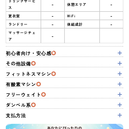
ドリンクサービ
-
-
休憩エリア
ス
-
-
更衣室
WiFi
-
-
ランドリー
体組成計
マッサージチェ
-
ア
初心者向け・安心感
その他設備
フィットネスマシン
有酸素マシン
フリーウェイト
ダンベル系
支払方法