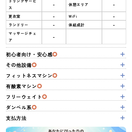
ドリンクサービ
-
-
休憩エリア
ス
-
-
更衣室
WiFi
-
-
ランドリー
体組成計
マッサージチェ
-
ア
初心者向け・安心感
その他設備
フィットネスマシン
有酸素マシン
フリーウェイト
ダンベル系
支払方法