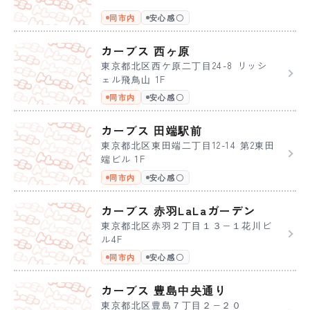
同市内
安心感〇
カーブス 西ヶ原
東京都北区西ケ原二丁目24-8 リッシ
ェル飛鳥山 1F
同市内
安心感〇
カーブス 田端駅前
東京都北区東田端二丁目12-14 第2東田
端ビル 1F
同市内
安心感〇
カーブス 赤羽LaLaガーデン
東京都北区赤羽２丁目１３−１花川ビ
ル4F
同市内
安心感〇
カーブス 豊島中央通り
東京都北区豊島７丁目２−２０