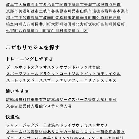
岐阜市
大垣市
高山市
多治見市
関市
中津川市
美濃市
瑞浪市
羽島市
恵那市
美濃加茂市
土岐市
各務原市
可児市
山県市
瑞穂市
飛騨市
本巣市
郡上市
下呂市
海津市
岐南町
笠松町
養老町
垂井町
関ケ原町
神戸町
輪之内町
安八町
揖斐川町
大野町
池田町
北方町
坂祝町
富加町
川辺町
七宗町
八百津町
白川町
東白川村
御嵩町
白川村
こだわりでジムを探す
トレーニングしやすさ
プール
ホットスタジオ
スタジオ
サンドバック
体育館
スポーツフィールド
ラケットコート
ソルトピット
加圧サイクル
ストレッチスペース
スポーツエリア
フリーエリア
レズミルズ
通いやすさ
駐輪場
無料駐車場
有料駐車場
ワークスペース
複数店舗利用可
入会自動受付
入退館システム導入済
快適性
シャワー
ジャグジー
天然温泉
ドライサウナ
ミストサウナ
スチームバス
岩盤浴
鍵ありロッカー
鍵なしロッカー
荷物棚
水素水
プロテインサーバー
商品/ドリンク販売
WiFi
ランドリー
体組成計