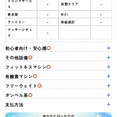
ドリンクサービ
-
-
休憩エリア
ス
-
-
更衣室
WiFi
-
-
ランドリー
体組成計
マッサージチェ
-
ア
初心者向け・安心感
その他設備
フィットネスマシン
有酸素マシン
フリーウェイト
ダンベル系
支払方法