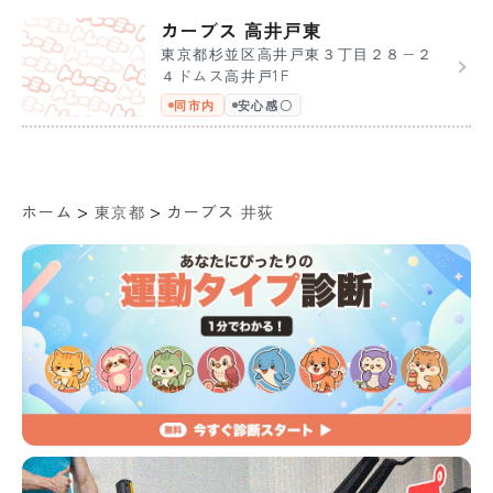
カーブス 高井戸東
東京都杉並区高井戸東３丁目２８−２
４ドムス高井戸1F
同市内
安心感〇
>
>
ホーム
東京都
カーブス 井荻