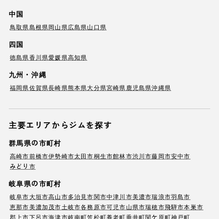
中国
鳥取県
島根県
岡山県
広島県
山口県
四国
徳島県
香川県
愛媛県
高知県
九州・沖縄
福岡県
佐賀県
長崎県
熊本県
大分県
宮崎県
鹿児島県
沖縄県
主要エリアからジムを探す
群馬県の市町村
高崎市
前橋市
伊勢崎市
太田市
桐生市
館林市
渋川市
藤岡市
安中市
みどり市
岐阜県の市町村
岐阜市
大垣市
高山市
多治見市
関市
中津川市
美濃市
瑞浪市
羽島市
恵那市
美濃加茂市
土岐市
各務原市
可児市
山県市
瑞穂市
飛騨市
本巣市
郡上市
下呂市
海津市
岐南町
笠松町
養老町
垂井町
関ケ原町
神戸町