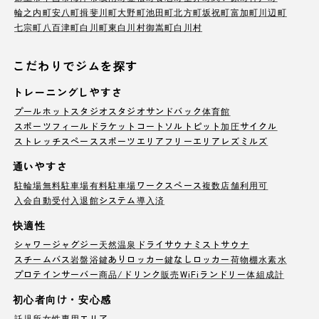
輪之内町
安八町
揖斐川町
大野町
池田町
北方町
坂祝町
富加町
川辺町
七宗町
八百津町
白川町
東白川村
御嵩町
白川村
こだわりでジムを探す
トレーニングしやすさ
プール
ホットスタジオ
スタジオ
サンドバック
体育館
スポーツフィールド
ラケットコート
ソルトピット
加圧サイクル
ストレッチスペース
スポーツエリア
フリーエリア
レズミルズ
通いやすさ
駐輪場
無料駐車場
有料駐車場
ワークスペース
複数店舗利用可
入会自動受付
入退館システム導入済
快適性
シャワー
ジャグジー
天然温泉
ドライサウナ
ミストサウナ
スチームバス
岩盤浴
鍵ありロッカー
鍵なしロッカー
荷物棚
水素水
プロテインサーバー
商品/ドリンク販売
WiFi
ランドリー
体組成計
初心者向け・安心感
託児所
女性専用エリア