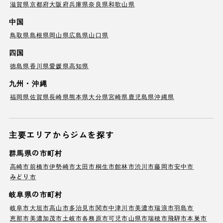
滋賀県
京都府
大阪府
兵庫県
奈良県
和歌山県
中国
鳥取県
島根県
岡山県
広島県
山口県
四国
徳島県
香川県
愛媛県
高知県
九州・沖縄
福岡県
佐賀県
長崎県
熊本県
大分県
宮崎県
鹿児島県
沖縄県
主要エリアからジムを探す
群馬県の市町村
高崎市
前橋市
伊勢崎市
太田市
桐生市
館林市
渋川市
藤岡市
安中市
みどり市
岐阜県の市町村
岐阜市
大垣市
高山市
多治見市
関市
中津川市
美濃市
瑞浪市
羽島市
恵那市
美濃加茂市
土岐市
各務原市
可児市
山県市
瑞穂市
飛騨市
本巣市