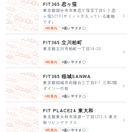
FIT365 恋ヶ窪
東京都国分寺市東恋ケ窪五丁目6-3 恋
ヶ窪SC1F(サミットが入っている建物
です）
同県内
通いやすさ〇
FIT365 立川柏町
東京都立川市柏町一丁目14-20
同県内
通いやすさ〇
FIT365 稲城SANWA
東京都稲城市向陽台三丁目8-1 三和2階
ダイソーの前
同県内
通いやすさ〇
FIT PLACE24 東大和
東京都東大和市清原一丁目1213-6 東大
和リビングテラス
同県内
通いやすさ〇