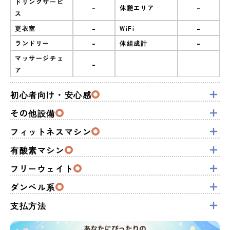
ドリンクサービ
-
-
休憩エリア
ス
-
-
更衣室
WiFi
-
-
ランドリー
体組成計
マッサージチェ
-
ア
初心者向け・安心感
その他設備
フィットネスマシン
有酸素マシン
フリーウェイト
ダンベル系
支払方法