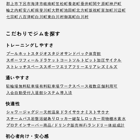
郡上市
下呂市
海津市
岐南町
笠松町
養老町
垂井町
関ケ原町
神戸町
輪之内町
安八町
揖斐川町
大野町
池田町
北方町
坂祝町
富加町
川辺町
七宗町
八百津町
白川町
東白川村
御嵩町
白川村
こだわりでジムを探す
トレーニングしやすさ
プール
ホットスタジオ
スタジオ
サンドバック
体育館
スポーツフィールド
ラケットコート
ソルトピット
加圧サイクル
ストレッチスペース
スポーツエリア
フリーエリア
レズミルズ
通いやすさ
駐輪場
無料駐車場
有料駐車場
ワークスペース
複数店舗利用可
入会自動受付
入退館システム導入済
快適性
シャワー
ジャグジー
天然温泉
ドライサウナ
ミストサウナ
スチームバス
岩盤浴
鍵ありロッカー
鍵なしロッカー
荷物棚
水素水
プロテインサーバー
商品/ドリンク販売
WiFi
ランドリー
体組成計
初心者向け・安心感