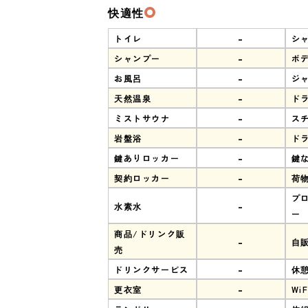
快適性
-
トイレ
シ
-
シャンプー
ボ
-
お風呂
ジ
-
天然温泉
ド
-
ミストサウナ
ス
-
岩盤浴
ド
-
鍵ありロッカー
鍵
-
契約ロッカー
荷
プ
-
水素水
ー
商品/ドリンク販
-
自
売
-
ドリンクサービス
休
-
更衣室
WiF