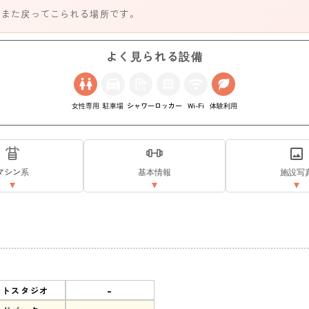
、また戻ってこられる場所です。
よく見られる設備
女性専用
駐車場
シャワー
ロッカー
Wi-Fi
体験利用
マシン系
基本情報
施設写
-
ットスタジオ