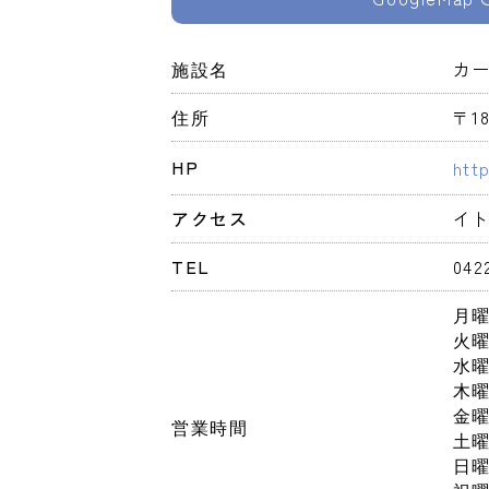
施設名
カー
住所
〒1
HP
htt
アクセス
イ
TEL
042
月
火
水
木
金
営業時間
土
日