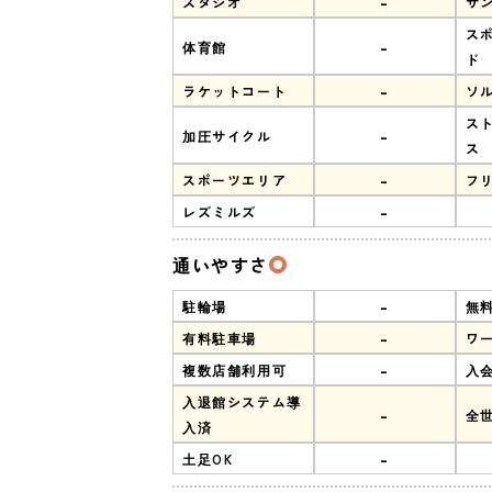
-
スタジオ
サ
ス
-
体育館
ド
-
ラケットコート
ソ
ス
-
加圧サイクル
ス
-
スポーツエリア
フ
-
レズミルズ
通いやすさ
-
駐輪場
無
-
有料駐車場
ワ
-
複数店舗利用可
入
入退館システム導
-
全
入済
-
土足OK