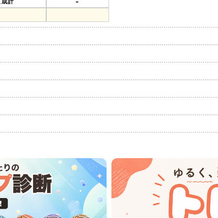
-
組成計