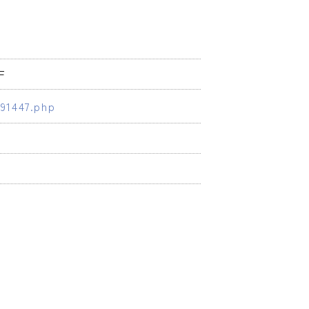
F
91447.php