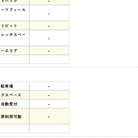
-
ンドバック
ポーツフィール
-
-
ルトピット
トレッチスペー
-
-
リーエリア
-
料駐車場
-
ークスペース
-
会自動受付
-
世界利用可能