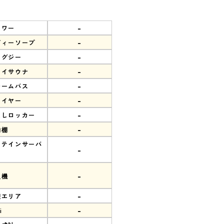
-
ャワー
-
ディーソープ
-
ャグジー
-
ライサウナ
-
チームバス
-
ライヤー
-
なしロッカー
-
物棚
ロテインサーバ
-
-
販機
-
憩エリア
-
i