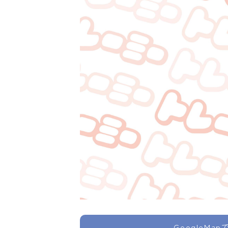
GoogleMa