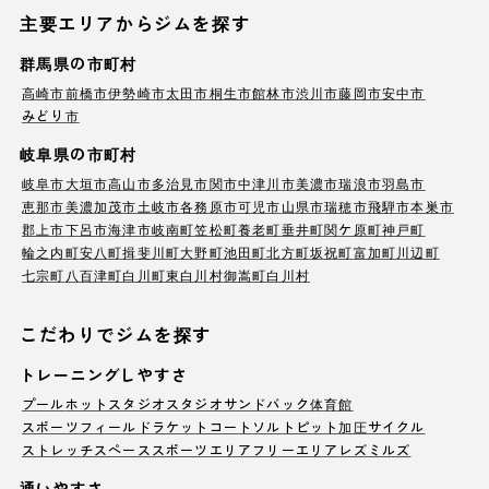
主要エリアからジムを探す
群馬県の市町村
高崎市
前橋市
伊勢崎市
太田市
桐生市
館林市
渋川市
藤岡市
安中市
みどり市
岐阜県の市町村
岐阜市
大垣市
高山市
多治見市
関市
中津川市
美濃市
瑞浪市
羽島市
恵那市
美濃加茂市
土岐市
各務原市
可児市
山県市
瑞穂市
飛騨市
本巣市
郡上市
下呂市
海津市
岐南町
笠松町
養老町
垂井町
関ケ原町
神戸町
輪之内町
安八町
揖斐川町
大野町
池田町
北方町
坂祝町
富加町
川辺町
七宗町
八百津町
白川町
東白川村
御嵩町
白川村
こだわりでジムを探す
トレーニングしやすさ
プール
ホットスタジオ
スタジオ
サンドバック
体育館
スポーツフィールド
ラケットコート
ソルトピット
加圧サイクル
ストレッチスペース
スポーツエリア
フリーエリア
レズミルズ
通いやすさ