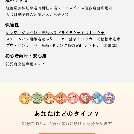
駐輪場
無料駐車場
有料駐車場
ワークスペース
複数店舗利用可
入会自動受付
入退館システム導入済
快適性
シャワー
ジャグジー
天然温泉
ドライサウナ
ミストサウナ
スチームバス
岩盤浴
鍵ありロッカー
鍵なしロッカー
荷物棚
水素水
プロテインサーバー
商品/ドリンク販売
WiFi
ランドリー
体組成計
初心者向け・安心感
託児所
女性専用エリア
あなたはどのタイプ？
60秒であなたに合う運動の続け方が分かります