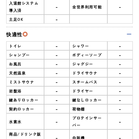
入退館システム
-
-
全世界利用可能
導入済
-
土足OK
快適性
-
-
トイレ
シャワー
-
-
シャンプー
ボディーソープ
-
-
お風呂
ジャグジー
-
-
天然温泉
ドライサウナ
-
-
ミストサウナ
スチームバス
-
-
岩盤浴
ドライヤー
-
-
鍵ありロッカー
鍵なしロッカー
-
-
契約ロッカー
荷物棚
プロテインサー
-
-
水素水
バー
商品/ドリンク販
-
-
自販機