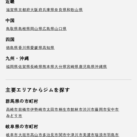
近畿
滋賀県
京都府
大阪府
兵庫県
奈良県
和歌山県
中国
鳥取県
島根県
岡山県
広島県
山口県
四国
徳島県
香川県
愛媛県
高知県
九州・沖縄
福岡県
佐賀県
長崎県
熊本県
大分県
宮崎県
鹿児島県
沖縄県
主要エリアからジムを探す
群馬県の市町村
高崎市
前橋市
伊勢崎市
太田市
桐生市
館林市
渋川市
藤岡市
安中市
みどり市
岐阜県の市町村
岐阜市
大垣市
高山市
多治見市
関市
中津川市
美濃市
瑞浪市
羽島市