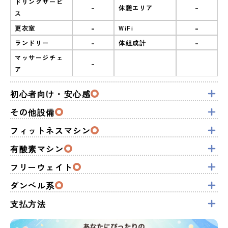
ドリンクサービ
-
-
休憩エリア
ス
-
-
更衣室
WiFi
-
-
ランドリー
体組成計
マッサージチェ
-
ア
初心者向け・安心感
その他設備
フィットネスマシン
有酸素マシン
フリーウェイト
ダンベル系
支払方法