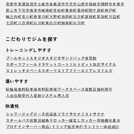
恵那市
美濃加茂市
土岐市
各務原市
可児市
山県市
瑞穂市
飛騨市
本巣市
郡上市
下呂市
海津市
岐南町
笠松町
養老町
垂井町
関ケ原町
神戸町
輪之内町
安八町
揖斐川町
大野町
池田町
北方町
坂祝町
富加町
川辺町
七宗町
八百津町
白川町
東白川村
御嵩町
白川村
こだわりでジムを探す
トレーニングしやすさ
プール
ホットスタジオ
スタジオ
サンドバック
体育館
スポーツフィールド
ラケットコート
ソルトピット
加圧サイクル
ストレッチスペース
スポーツエリア
フリーエリア
レズミルズ
通いやすさ
駐輪場
無料駐車場
有料駐車場
ワークスペース
複数店舗利用可
入会自動受付
入退館システム導入済
快適性
シャワー
ジャグジー
天然温泉
ドライサウナ
ミストサウナ
スチームバス
岩盤浴
鍵ありロッカー
鍵なしロッカー
荷物棚
水素水
プロテインサーバー
商品/ドリンク販売
WiFi
ランドリー
体組成計