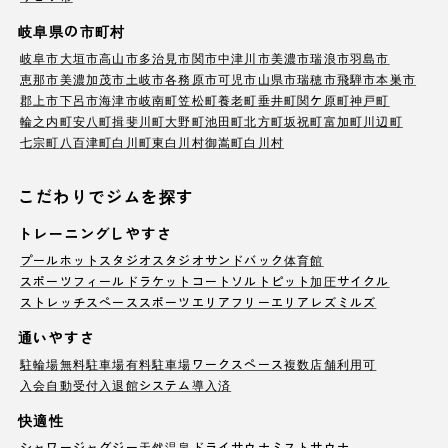
岐阜県の市町村
岐阜市
大垣市
高山市
多治見市
関市
中津川市
美濃市
瑞浪市
羽島市
恵那市
美濃加茂市
土岐市
各務原市
可児市
山県市
瑞穂市
飛騨市
本巣市
郡上市
下呂市
海津市
岐南町
笠松町
養老町
垂井町
関ケ原町
神戸町
輪之内町
安八町
揖斐川町
大野町
池田町
北方町
坂祝町
富加町
川辺町
七宗町
八百津町
白川町
東白川村
御嵩町
白川村
こだわりでジムを探す
トレーニングしやすさ
プール
ホットスタジオ
スタジオ
サンドバック
体育館
スポーツフィールド
ラケットコート
ソルトピット
加圧サイクル
ストレッチスペース
スポーツエリア
フリーエリア
レズミルズ
通いやすさ
駐輪場
無料駐車場
有料駐車場
ワークスペース
複数店舗利用可
入会自動受付
入退館システム導入済
快適性
シャワー
ジャグジー
天然温泉
ドライサウナ
ミストサウナ