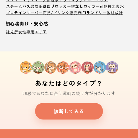
スチームバス
岩盤浴
鍵ありロッカー
鍵なしロッカー
荷物棚
水素水
プロテインサーバー
商品/ドリンク販売
WiFi
ランドリー
体組成計
初心者向け・安心感
託児所
女性専用エリア
あなたはどのタイプ？
60秒であなたに合う運動の続け方が分かります
診断してみる