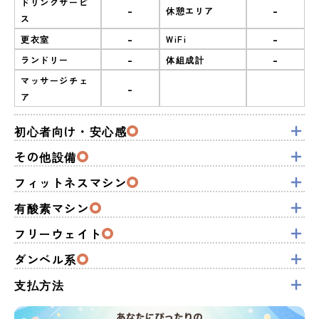
ドリンクサービ
-
-
休憩エリア
ス
-
-
更衣室
WiFi
-
-
ランドリー
体組成計
マッサージチェ
-
ア
初心者向け・安心感
その他設備
フィットネスマシン
有酸素マシン
フリーウェイト
ダンベル系
支払方法