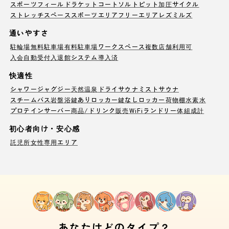
スポーツフィールド
ラケットコート
ソルトピット
加圧サイクル
ストレッチスペース
スポーツエリア
フリーエリア
レズミルズ
通いやすさ
駐輪場
無料駐車場
有料駐車場
ワークスペース
複数店舗利用可
入会自動受付
入退館システム導入済
快適性
シャワー
ジャグジー
天然温泉
ドライサウナ
ミストサウナ
スチームバス
岩盤浴
鍵ありロッカー
鍵なしロッカー
荷物棚
水素水
プロテインサーバー
商品/ドリンク販売
WiFi
ランドリー
体組成計
初心者向け・安心感
託児所
女性専用エリア
あなたはどのタイプ？