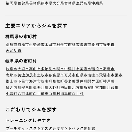
福岡県
佐賀県
長崎県
熊本県
大分県
宮崎県
鹿児島県
沖縄県
主要エリアからジムを探す
群馬県の市町村
高崎市
前橋市
伊勢崎市
太田市
桐生市
館林市
渋川市
藤岡市
安中市
みどり市
岐阜県の市町村
岐阜市
大垣市
高山市
多治見市
関市
中津川市
美濃市
瑞浪市
羽島市
恵那市
美濃加茂市
土岐市
各務原市
可児市
山県市
瑞穂市
飛騨市
本巣市
郡上市
下呂市
海津市
岐南町
笠松町
養老町
垂井町
関ケ原町
神戸町
輪之内町
安八町
揖斐川町
大野町
池田町
北方町
坂祝町
富加町
川辺町
七宗町
八百津町
白川町
東白川村
御嵩町
白川村
こだわりでジムを探す
トレーニングしやすさ
プール
ホットスタジオ
スタジオ
サンドバック
体育館