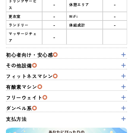
ドリンクサービ
-
-
休憩エリア
ス
-
-
更衣室
WiFi
-
-
ランドリー
体組成計
マッサージチェ
-
ア
初心者向け・安心感
その他設備
フィットネスマシン
有酸素マシン
フリーウェイト
ダンベル系
支払方法