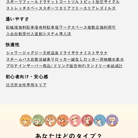
スポーツフィールド
ラケットコート
ソルトピット
加圧サイクル
ストレッチスペース
スポーツエリア
フリーエリア
レズミルズ
通いやすさ
駐輪場
無料駐車場
有料駐車場
ワークスペース
複数店舗利用可
入会自動受付
入退館システム導入済
快適性
シャワー
ジャグジー
天然温泉
ドライサウナ
ミストサウナ
スチームバス
岩盤浴
鍵ありロッカー
鍵なしロッカー
荷物棚
水素水
プロテインサーバー
商品/ドリンク販売
WiFi
ランドリー
体組成計
初心者向け・安心感
託児所
女性専用エリア
あなたはどのタイプ？