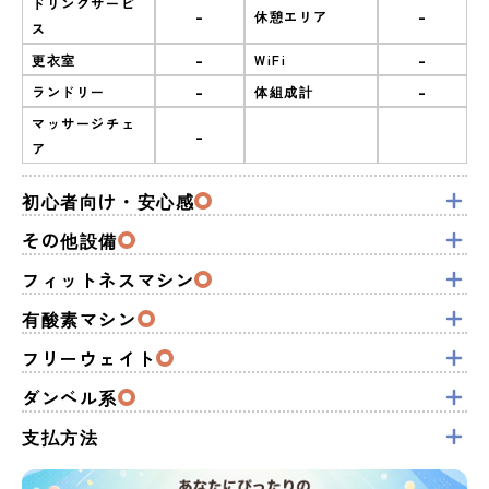
ドリンクサービ
-
-
休憩エリア
ス
-
-
更衣室
WiFi
-
-
ランドリー
体組成計
マッサージチェ
-
ア
初心者向け・安心感
その他設備
フィットネスマシン
有酸素マシン
フリーウェイト
ダンベル系
支払方法