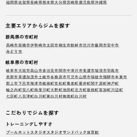
福岡県
佐賀県
長崎県
熊本県
大分県
宮崎県
鹿児島県
沖縄県
主要エリアからジムを探す
群馬県の市町村
高崎市
前橋市
伊勢崎市
太田市
桐生市
館林市
渋川市
藤岡市
安中市
みどり市
岐阜県の市町村
岐阜市
大垣市
高山市
多治見市
関市
中津川市
美濃市
瑞浪市
羽島市
恵那市
美濃加茂市
土岐市
各務原市
可児市
山県市
瑞穂市
飛騨市
本巣市
郡上市
下呂市
海津市
岐南町
笠松町
養老町
垂井町
関ケ原町
神戸町
輪之内町
安八町
揖斐川町
大野町
池田町
北方町
坂祝町
富加町
川辺町
七宗町
八百津町
白川町
東白川村
御嵩町
白川村
こだわりでジムを探す
トレーニングしやすさ
プール
ホットスタジオ
スタジオ
サンドバック
体育館